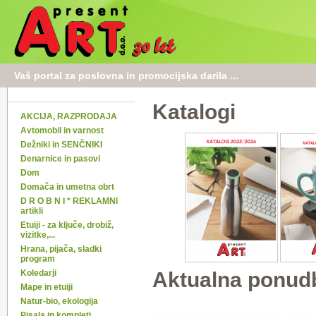
Vaš portal za poslovna in promocijska darila ...
Katalogi
AKCIJA, RAZPRODAJA
Avtomobil in varnost
Dežniki in SENČNIKI
Denarnice in pasovi
Dom
Domača in umetna obrt
D R O B N I * REKLAMNI
artikli
Etuiji - za ključe, drobiž,
vizitke,...
Hrana, pijača, sladki
program
Koledarji
Aktualna ponud
Mape in etuiji
Natur-bio, ekologija
Pisala in kompleti