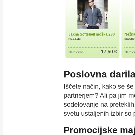
Jakna Softshell moška 280
Nežna 
RE231M
MO680
17,50 €
Neto cena:
Neto c
Poslovna daril
Iščete način, kako se še b
partnerjem? Ali pa jim m
sodelovanje na preteklih
svetu ustaljenih izbir so
Promocijske maj