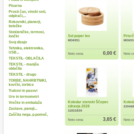
Pisarna
Prosti čas, vinski seti,
odpirači,...
Rokovniki, planerji,
beležke
Stekleničke, termosi,
Sol poper les
Prisr
lončki
MO6951
MO693
Svoj dizajn
Tehnika, elektronika,
USB...
0,00 €
Neto cena:
Neto c
TEKSTIL- OBLAČILA
TEKSTIL - manjša
oblačila
TEKSTIL - drugo
TORBE, NAHRBTNIKI,
kovčki, torbice
Trakovi in pasovi
Ure in termometri
Koledar stenski Ščepec
Koleda
Vrečke in embalaža
zdravja 2026
22046
Zastave, panoji...
11831E00
Zaščita nega, p.pomoč,
3,65 €
Neto cena:
Neto c