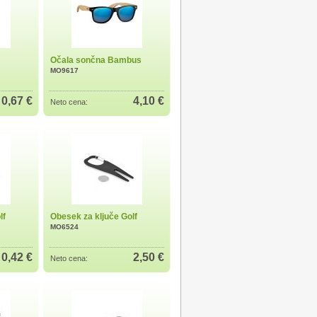
Očala sončna Bambus
MO9617
0,67 €
4,10 €
Neto cena:
lf
Obesek za ključe Golf
MO6524
0,42 €
2,50 €
Neto cena: