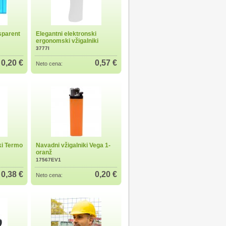
sparent
Elegantni elektronski
ergonomski vžigalniki
3777I
0,20 €
0,57 €
Neto cena:
ki Termo
Navadni vžigalniki Vega 1-
oranž
17567EV1
0,38 €
0,20 €
Neto cena: