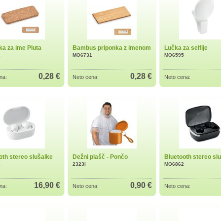
ka za ime Pluta
Bambus priponka z imenom
Lučka za selfije
2
MO6731
MO6595
0,28 €
0,28 €
na:
Neto cena:
Neto cena:
oth stereo slušalke
Dežni plašč - Pončo
Bluetooth stereo sl
2
2323I
MO6862
16,90 €
0,90 €
na:
Neto cena:
Neto cena: