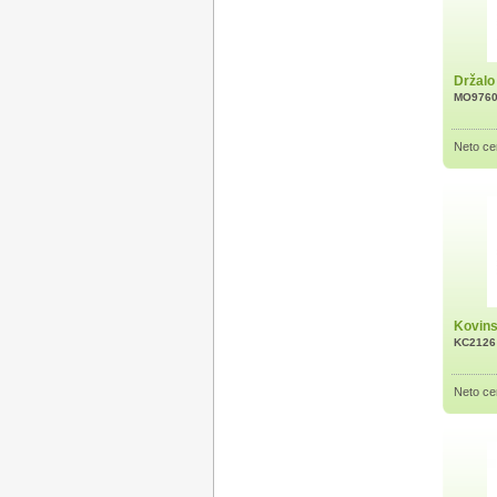
Držalo 
MO976
Neto ce
Kovins
KC2126
Neto ce