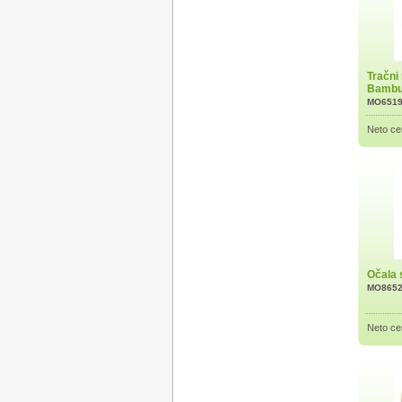
Tračni
Bamb
MO651
Neto ce
Očala 
MO865
Neto ce