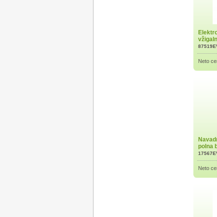
Elektr
vžigal
87519E
Neto ce
Navadn
polna 
17567E
Neto ce