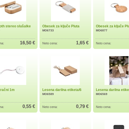
oth stereo slušalke
Obesek za ključe Pluta
Obesek za ključe Pl
0
MO6733
MO6877
16,50 €
1,65 €
na:
Neto cena:
Neto cena:
tračni 1m
Lesena darilna etiketa/6
Lesena darilna etike
9
MO6589
MO6569
0,55 €
0,79 €
na:
Neto cena:
Neto cena: