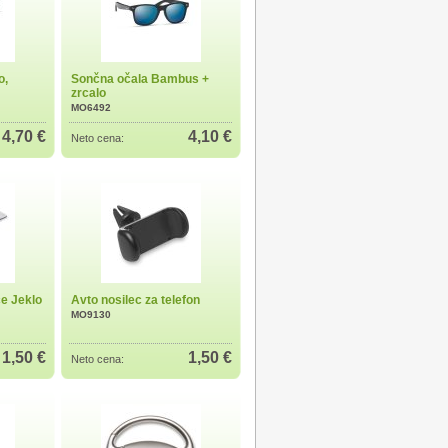
o,
Sončna očala Bambus +
zrcalo
MO6492
4,70 €
4,10 €
Neto cena:
ce Jeklo
Avto nosilec za telefon
MO9130
1,50 €
1,50 €
Neto cena: