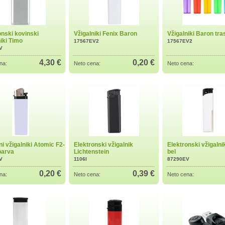
onski kovinski
Vžigalniki Fenix Baron
Vžigalniki Baron tra
niki Timo
17567EV2
17567EV2
V
4,30 €
0,20 €
na:
Neto cena:
Neto cena:
i vžigalniki Atomic F2-
Elektronski vžigalnik
Elektronski vžigalni
barva
Lichtenstein
bel
V
1106I
87290EV
0,20 €
0,39 €
na:
Neto cena:
Neto cena: