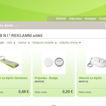
Domov
Kdo smo
Kontakt
Cenik
 darila ...
B N I * REKLAMNI artikli
 po:
ceni
nazivu
blagovni znamki
datumu vnosa
 za ključe Varnostni
Priponka - Badge
Obesek za ključe
4
MO9330
MO8742
0,48 €
0,20 €
na:
Neto cena:
Neto cena: