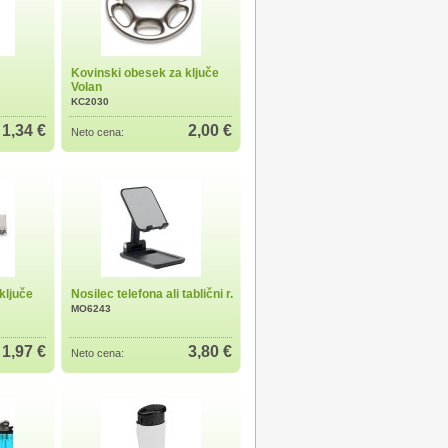
Kovinski obesek za ključe
Volan
KC2030
1,34 €
2,00 €
Neto cena:
ključe
Nosilec telefona ali tablični r.
MO6243
1,97 €
3,80 €
Neto cena: