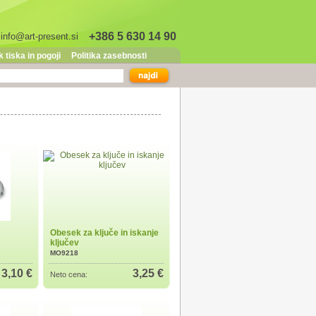
+386 5 630 14 90
info@art-present.si
 tiska in pogoji
Politika zasebnosti
Obesek za ključe in iskanje
ključev
MO9218
3,10 €
3,25 €
Neto cena: