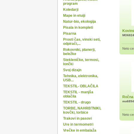
program
Koledarji
Mape in etuiji
Natur-bio, ekologija
Pisala in kompleti
Kovins
Pisarna
MO682
Prosti čas, vinski seti,
odpirači,...
Neto ce
Rokovniki, planerji,
beležke
Stekleničke, termosi,
lončki
Svoj dizajn
Tehnika, elektronika,
USB...
TEKSTIL- OBLAČILA
TEKSTIL - manjša
oblačila
Ročna 
mo6894
TEKSTIL - drugo
TORBE, NAHRBTNIKI,
kovčki, torbice
Neto ce
Trakovi in pasovi
Ure in termometri
Vrečke in embalaža