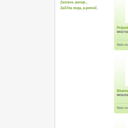
Zastave, panoji...
Zaščita nega, p.pomoč,
Pripon
MO673
Neto ce
Blueto
MO625
Neto ce