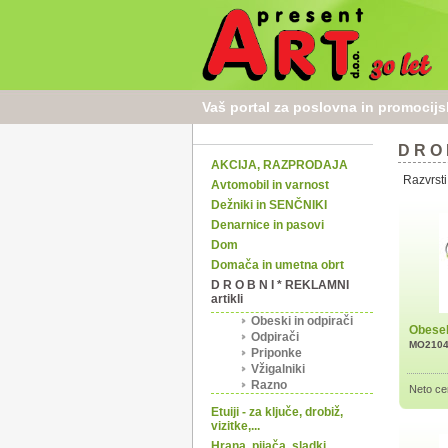
Vaš portal za poslovna in promocijska
D R O 
AKCIJA, RAZPRODAJA
Razvrsti
Avtomobil in varnost
Dežniki in SENČNIKI
Denarnice in pasovi
Dom
Domača in umetna obrt
D R O B N I * REKLAMNI
artikli
Obeski in odpirači
Obesek
Odpirači
MO210
Priponke
Vžigalniki
Razno
Neto ce
Etuiji - za ključe, drobiž,
vizitke,...
Hrana, pijača, sladki