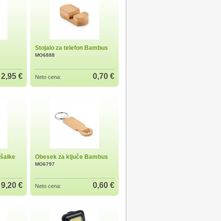
Stojalo za telefon Bambus
MO6888
2,95 €
0,70 €
Neto cena:
ušalke
Obesek za ključe Bambus
MO6797
9,20 €
0,60 €
Neto cena: