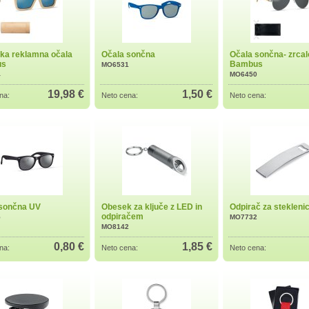
ka reklamna očala
Očala sončna
Očala sončna- zrcal
us
Bambus
MO6531
4
MO6450
19,98 €
1,50 €
na:
Neto cena:
Neto cena:
 sončna UV
Obesek za ključe z LED in
Odpirač za stekleni
odpiračem
5
MO7732
MO8142
0,80 €
1,85 €
na:
Neto cena:
Neto cena: