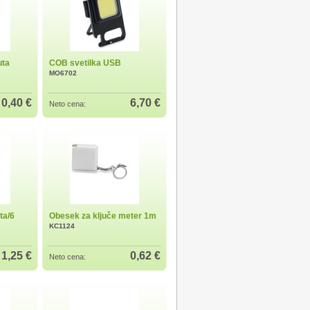
uta
COB svetilka USB
MO6702
0,40 €
6,70 €
Neto cena:
ta/6
Obesek za ključe meter 1m
KC1124
1,25 €
0,62 €
Neto cena: