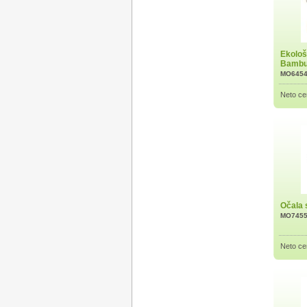
Ekološ
Bamb
MO645
Neto ce
Očala
MO745
Neto ce