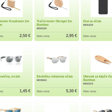
 meter Kvadraten 2m
Tračni meter Okrogel 2m
Etui za očala
us
Bambus
MO6425
9
MO6520
2,50 €
2,95 €
na:
Neto cena:
Neto cena:
sončna, zrcalo
Ekološka reklamna očala
Obesek za ključe Go
Bambus
2
MO9863
MO6523
1,45 €
5,30 €
na:
Neto cena:
Neto cena: