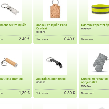
ki obesek za ključe
Obesek za ključe Pluta
Odsevni zapestni šp
Kvadrat
4
MO9529
MO6878
2,40 €
0,40 €
na:
Neto cena:
Neto cena:
svetilka Bambus
Odpirač za steklenice
Kuhinjske rokavice
oprijemalke
MO6923
MO6381
1,20 €
0,30 €
na:
Neto cena:
Neto cena: