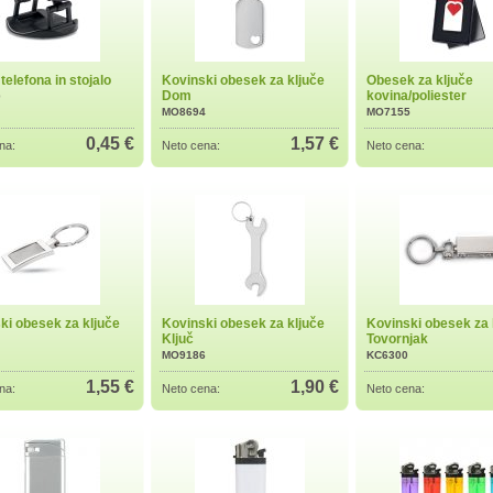
telefona in stojalo
Kovinski obesek za ključe
Obesek za ključe
Dom
kovina/poliester
0
MO8694
MO7155
0,45 €
1,57 €
na:
Neto cena:
Neto cena:
ki obesek za ključe
Kovinski obesek za ključe
Kovinski obesek za 
Ključ
Tovornjak
MO9186
KC6300
1,55 €
1,90 €
na:
Neto cena:
Neto cena: