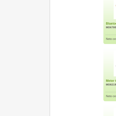
Blueto
MO678
Neto ce
Meter 
MO821
Neto ce