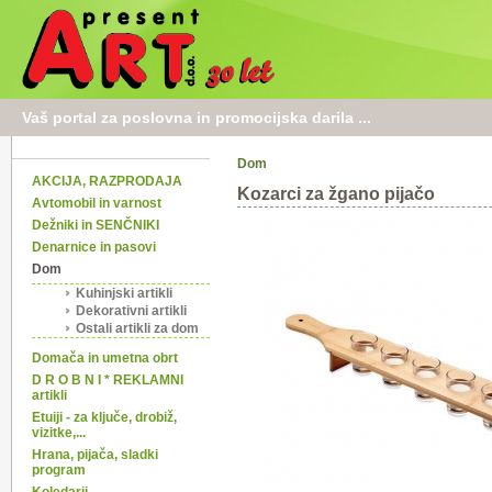
Vaš portal za poslovna in promocijska darila ...
Dom
AKCIJA, RAZPRODAJA
Kozarci za žgano pijačo
Avtomobil in varnost
Dežniki in SENČNIKI
Denarnice in pasovi
Dom
Kuhinjski artikli
Dekorativni artikli
Ostali artikli za dom
Domača in umetna obrt
D R O B N I * REKLAMNI
artikli
Etuiji - za ključe, drobiž,
vizitke,...
Hrana, pijača, sladki
program