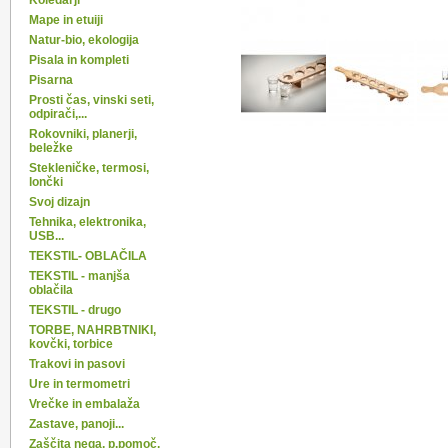
Koledarji
Mape in etuiji
Natur-bio, ekologija
Pisala in kompleti
Pisarna
Prosti čas, vinski seti,
odpirači,...
Rokovniki, planerji,
beležke
Stekleničke, termosi,
lončki
Svoj dizajn
Tehnika, elektronika,
USB...
TEKSTIL- OBLAČILA
TEKSTIL - manjša
oblačila
TEKSTIL - drugo
TORBE, NAHRBTNIKI,
kovčki, torbice
Trakovi in pasovi
Ure in termometri
Vrečke in embalaža
Zastave, panoji...
Zaščita nega, p.pomoč,