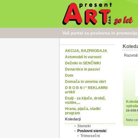
Vaš portal za poslovna in promocijska
Koleda
AKCIJA, RAZPRODAJA
Razvrsti
Avtomobil in varnost
Dežniki in SENČNIKI
Denarnice in pasovi
Dom
Domača in umetna obrt
D R O B N I * REKLAMNI
artikli
Etuiji - za ključe, drobiž,
Koledar
vizitke,...
spiral
Hrana, pijača, sladki
26-058-
program
Koledarji
Neto ce
Stenski
Poslovni stenski
Trimesečni