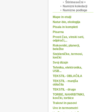
Štirimesečni +
Namizni koledarji
Namizne podloge
Mape in etuiji
Natur-bio, ekologija
Pisala in kompleti
Pisarna
Prosti čas, vinski seti,
odpirači,...
Rokovniki, planerji,
beležke
Stekleničke, termosi,
lončki
Svoj dizajn
Tehnika, elektronika,
USB...
TEKSTIL- OBLAČILA
TEKSTIL - manjša
oblačila
TEKSTIL - drugo
TORBE, NAHRBTNIKI,
kovčki, torbice
Trakovi in pasovi
Ure in termometri