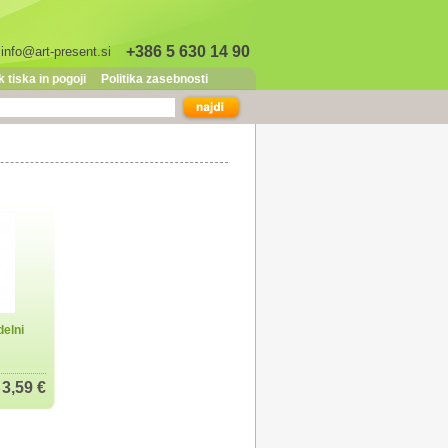
+386 5 630 14 90
info@art-present.si
 tiska in pogoji
Politika zasebnosti
delni
3,59 €