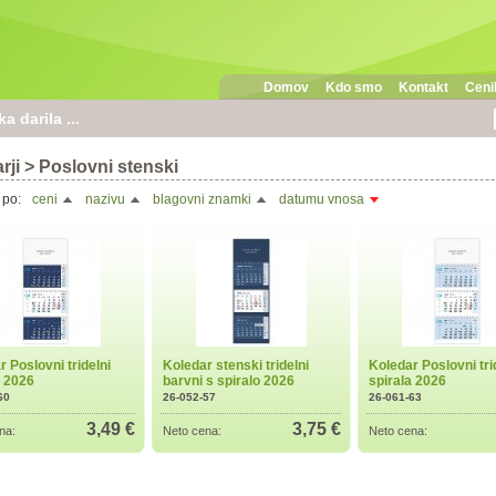
Domov
Kdo smo
Kontakt
Cenik
 darila ...
rji
>
Poslovni stenski
 po:
ceni
nazivu
blagovni znamki
datumu vnosa
 Poslovni tridelni
Koledar stenski tridelni
Koledar Poslovni tri
a 2026
barvni s spiralo 2026
spirala 2026
60
26-052-57
26-061-63
3,49 €
3,75 €
na:
Neto cena:
Neto cena: