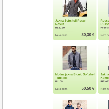
Jakna Softshell Result -
Russel
Result
Russe
RE121M
R510M
30,30 €
Neto cena:
Neto c
Modna jakna Bionic Softshell
Jakna
- Russell
Kamen
R410M
RE406
50,50 €
Neto cena:
Neto c