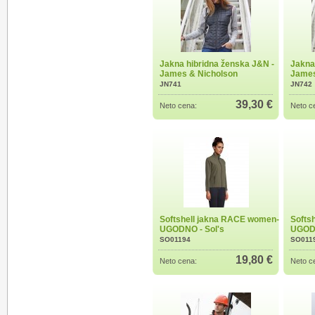
Jakna hibridna ženska J&N -
Jakna
James & Nicholson
James
JN741
JN742
39,30 €
Neto cena:
Neto c
Softshell jakna RACE women-
Softs
UGODNO - Sol's
UGODN
SO01194
SO011
19,80 €
Neto cena:
Neto c