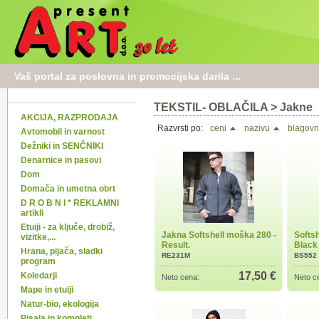
Vaš portal za poslovna in promocijska darila ...
TEKSTIL- OBLAČILA
>
Jakne
AKCIJA, RAZPRODAJA
Razvrsti po:
ceni
nazivu
blagovn
Avtomobil in varnost
Dežniki in SENČNIKI
Denarnice in pasovi
Dom
Domača in umetna obrt
D R O B N I * REKLAMNI
artikli
Etuiji - za ključe, drobiž,
Jakna Softshell moška 280 -
Softsh
vizitke,...
Result.
Black
Hrana, pijača, sladki
RE231M
BS552
program
17,50 €
Koledarji
Neto cena:
Neto c
Mape in etuiji
Natur-bio, ekologija
Pisala in kompleti