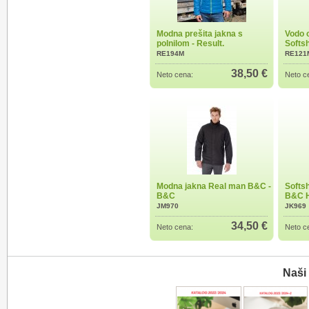
Modna prešita jakna s
Vodo o
polnilom - Result.
Softsh
RE194M
RE121
38,50 €
Neto cena:
Neto c
Modna jakna Real man B&C -
Softsh
B&C
B&C H
JM970
JK969
34,50 €
Neto cena:
Neto c
Naši 