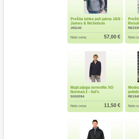
Prešita lahka puh jakna J&N -
Prešit
James & Nicholson
Result
JN1140
RE233
57,00 €
Neto cena:
Neto c
Majica/jopa termoflis SO
Modna
Norman ž - Sol's
polnil
SO02094
RE194
11,50 €
Neto cena:
Neto c