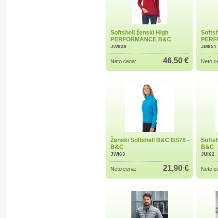
Softshell ženski High
Softs
PERFORMANCE B&C
PERF
JW938
JM951
46,50 €
Neto cena:
Neto c
Ženski Softshell B&C BS70 -
Softs
B&C
B&C
JWI63
JUI62
21,90 €
Neto cena:
Neto c