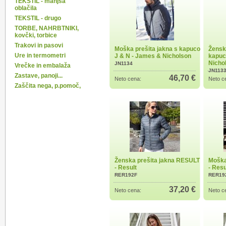
TEKSTIL - manjša
oblačila
TEKSTIL - drugo
TORBE, NAHRBTNIKI,
kovčki, torbice
Trakovi in pasovi
Moška prešita jakna s kapuco
Žensk
Ure in termometri
J & N - James & Nicholson
kapuc
Nicho
JN1134
Vrečke in embalaža
JN113
Zastave, panoji...
46,70 €
Neto cena:
Neto c
Zaščita nega, p.pomoč,
Ženska prešita jakna RESULT
Moška
- Result
- Resu
RER192F
RER19
37,20 €
Neto cena:
Neto c