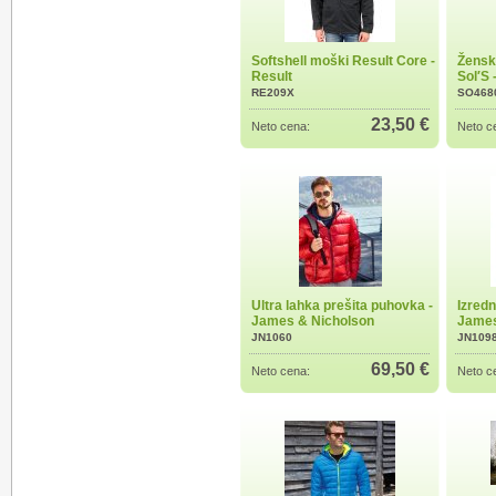
Softshell moški Result Core -
Ženska
Result
Sol′S 
RE209X
SO468
23,50 €
Neto cena:
Neto c
Ultra lahka prešita puhovka -
Izredn
James & Nicholson
James
JN1060
JN109
69,50 €
Neto cena:
Neto c