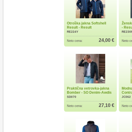
Otroška jakna Softshell
Ženska
Result - Result
- Resu
RE224Y
RE230
24,00 €
Neto cena:
Neto c
Praktična vetrovka-jakna
Modna
Bomber - SO Denim-Awdis
Contra
SD070
JC062
27,10 €
Neto cena:
Neto c