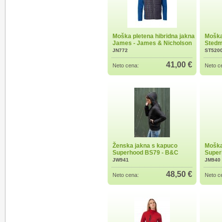
Moška pletena hibridna jakna
Moška 
James - James & Nicholson
Sted
JN772
ST520
41,00 €
Neto cena:
Neto c
Ženska jakna s kapuco
Moška
Superhood BS79 - B&C
Super
JW941
JM940
48,50 €
Neto cena:
Neto c