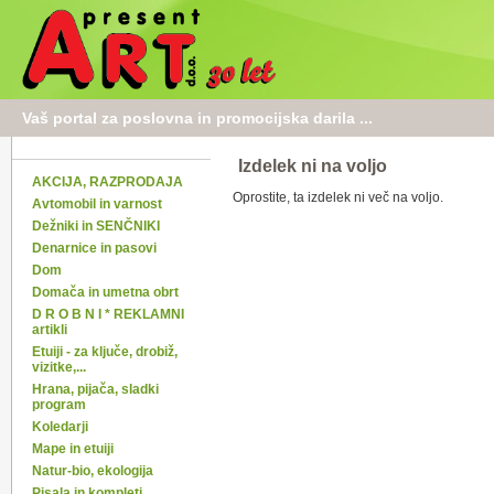
Vaš portal za poslovna in promocijska darila ...
Izdelek ni na voljo
AKCIJA, RAZPRODAJA
Oprostite, ta izdelek ni več na voljo.
Avtomobil in varnost
Dežniki in SENČNIKI
Denarnice in pasovi
Dom
Domača in umetna obrt
D R O B N I * REKLAMNI
artikli
Etuiji - za ključe, drobiž,
vizitke,...
Hrana, pijača, sladki
program
Koledarji
Mape in etuiji
Natur-bio, ekologija
Pisala in kompleti