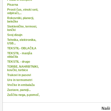
Pisarna
Prosti čas, vinski seti,
odpirači,...
Rokovniki, planerji,
beležke
Stekleničke, termosi,
lončki
Svoj dizajn
Tehnika, elektronika,
USB...
TEKSTIL- OBLAČILA
TEKSTIL - manjša
oblačila
TEKSTIL - drugo
TORBE, NAHRBTNIKI,
kovčki, torbice
Trakovi in pasovi
Ure in termometri
Vrečke in embalaža
Zastave, panoji...
Zaščita nega, p.pomoč,
Naši 